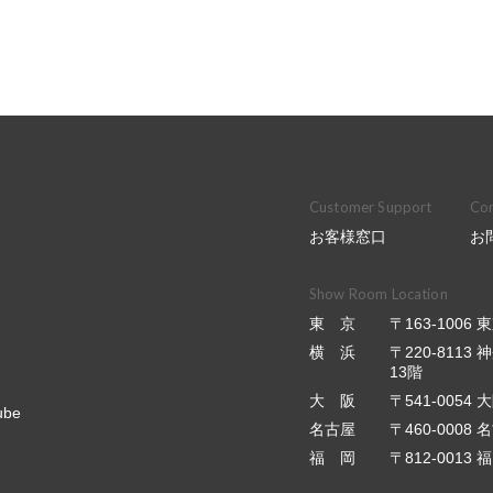
Customer Support
Con
お客様窓口
お
Show Room Location
東 京
〒163-100
横 浜
〒220-811
13階
大 阪
〒541-0054
ube
名古屋
〒460-0008
福 岡
〒812-001