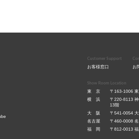
Customer Support
Con
お客様窓口
お
Show Room Location
東 京
〒163-100
横 浜
〒220-811
13階
大 阪
〒541-0054
ube
名古屋
〒460-0008
福 岡
〒812-001