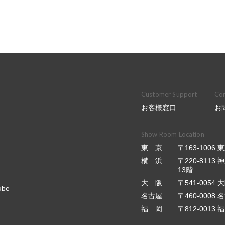
Customer Support
Con
お客様窓口
お
Show Room Location
東 京
〒163-100
横 浜
〒220-811
13階
大 阪
〒541-0054
ube
名古屋
〒460-0008
福 岡
〒812-001