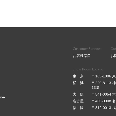
Customer Support
Con
お客様窓口
お
Show Room Location
東 京
〒163-100
横 浜
〒220-811
13階
大 阪
〒541-0054
ube
名古屋
〒460-0008
福 岡
〒812-001