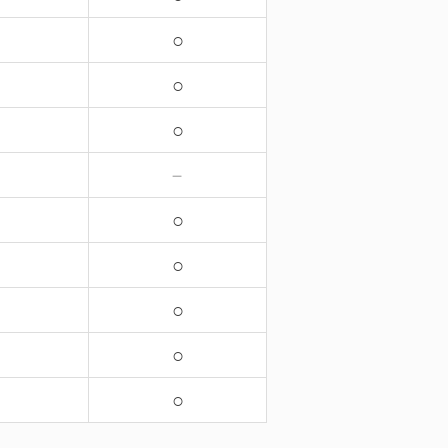
○
○
○
－
○
○
－
○
－
○
○