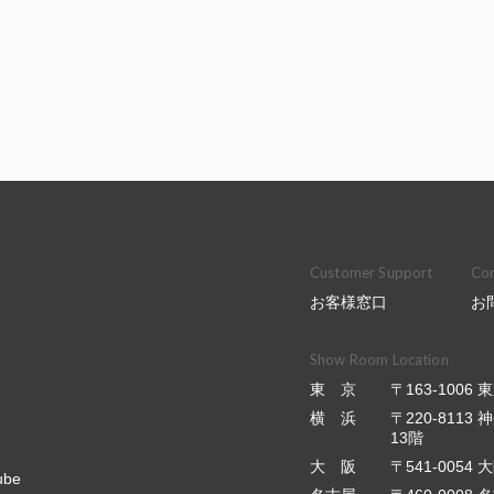
Customer Support
Con
お客様窓口
お
Show Room Location
東 京
〒163-100
横 浜
〒220-811
13階
大 阪
〒541-0054
ube