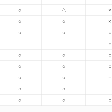
○
△
×
○
○
×
○
○
○
－
－
○
○
○
○
○
○
○
○
○
○
○
○
○
○