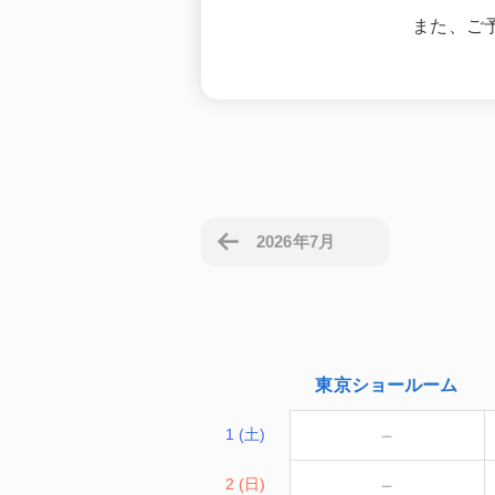
また、ご
2026年7月
東京
ショールーム
－
1 (土)
－
2 (日)