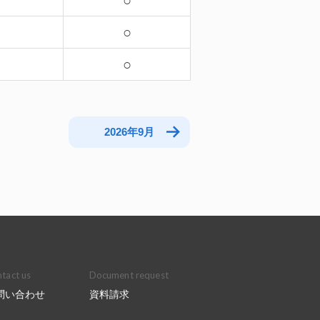
－
○
－
○
○
2026年9月
tact us
Document request
問い合わせ
資料請求