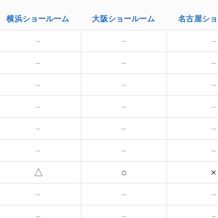
横浜
ショールーム
大阪
ショールーム
名古屋
ショ
－
－
－
－
－
－
－
－
－
－
－
－
△
○
×
－
－
－
－