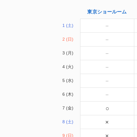
東京
ショールーム
－
1 (土)
－
2 (日)
－
3 (月)
－
4 (火)
－
5 (水)
－
6 (木)
○
7 (金)
×
8 (土)
×
9 (日)