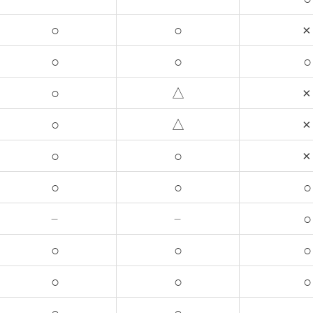
○
○
×
○
○
○
○
△
×
○
△
×
○
○
×
○
○
○
－
－
○
○
○
○
○
○
○