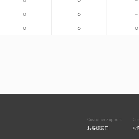
○
○
○
○
○
○
○
Customer Support
Con
お客様窓口
お