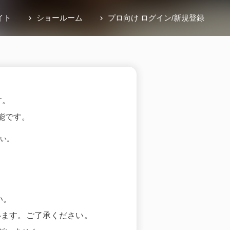
イト
ショールーム
プロ向け ログイン
/
新規登録
す。
能です。
い。
い。
います。ご了承ください。