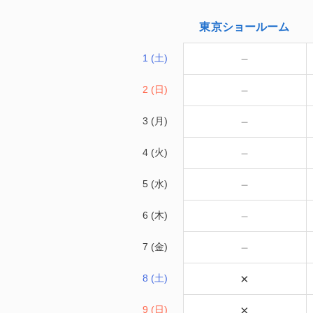
東京
ショールーム
－
1 (土)
－
2 (日)
－
3 (月)
－
4 (火)
－
5 (水)
－
6 (木)
－
7 (金)
×
8 (土)
×
9 (日)