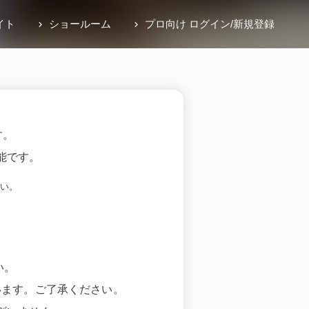
イト
ショールーム
プロ向け ログイン
/
新規登録
す。
能です。
い。
い。
います。ご了承ください。