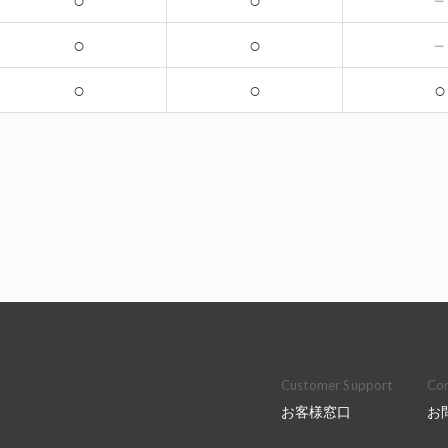
○
○
○
○
○
○
○
Customer Support
Con
お客様窓口
お