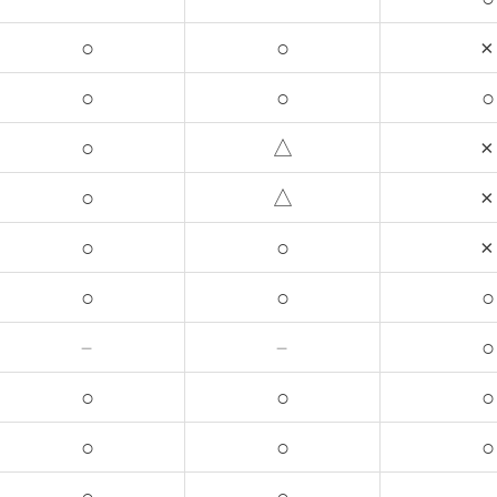
○
○
×
○
○
○
○
△
×
○
△
×
○
○
×
○
○
○
－
－
○
○
○
○
○
○
○