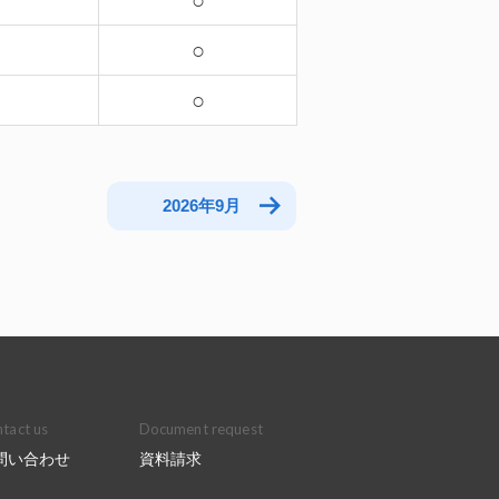
－
○
－
○
○
2026年9月
tact us
Document request
問い合わせ
資料請求