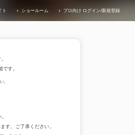
イト
ショールーム
プロ向け ログイン
/
新規登録
す。
能です。
い。
い。
います。ご了承ください。