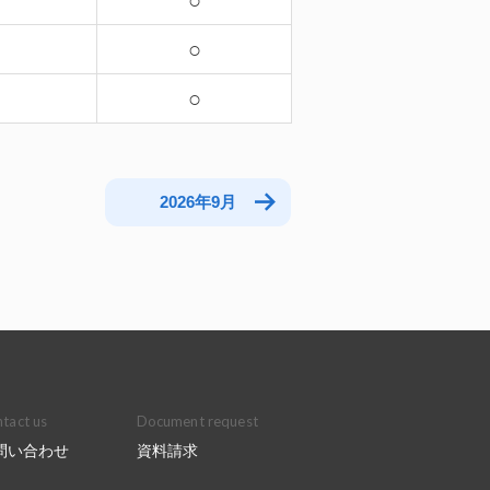
－
○
－
○
○
2026年9月
tact us
Document request
問い合わせ
資料請求