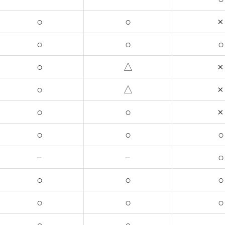
○
○
×
○
○
○
○
△
×
○
△
×
○
○
×
○
○
○
－
－
○
○
○
○
○
○
○