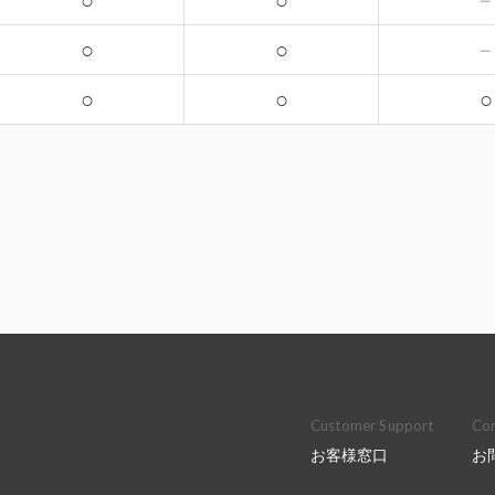
○
○
○
○
○
○
○
Customer Support
Con
お客様窓口
お