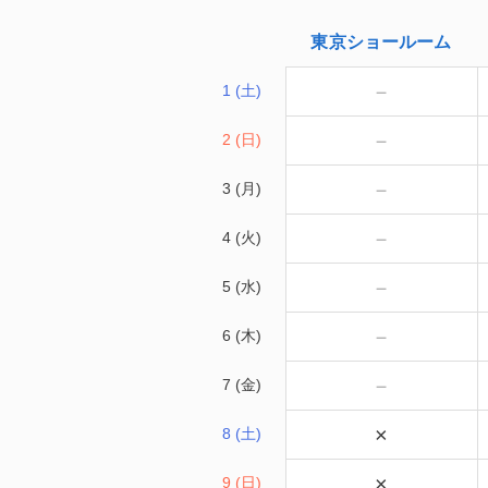
東京
ショールーム
－
1 (土)
－
2 (日)
－
3 (月)
－
4 (火)
－
5 (水)
－
6 (木)
－
7 (金)
×
8 (土)
×
9 (日)