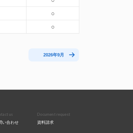
－
○
－
○
○
2026年9月
tact us
Document request
問い合わせ
資料請求