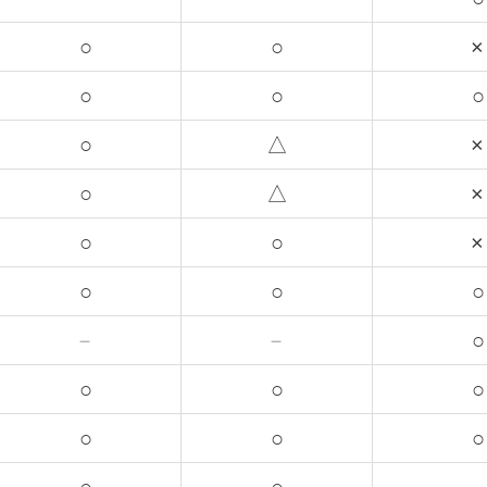
○
○
×
○
○
○
○
△
×
○
△
×
○
○
×
○
○
○
－
－
○
○
○
○
○
○
○