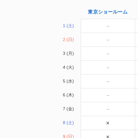
東京
ショールーム
－
1 (土)
－
2 (日)
－
3 (月)
－
4 (火)
－
5 (水)
－
6 (木)
－
7 (金)
×
8 (土)
×
9 (日)