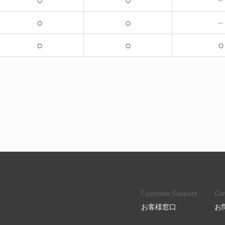
○
○
○
○
○
○
○
Customer Support
Con
お客様窓口
お