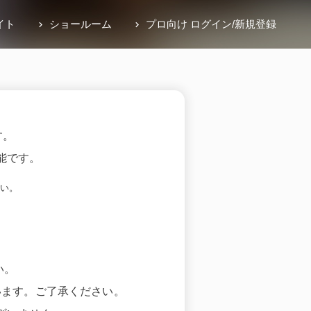
イト
ショールーム
プロ向け ログイン
/
新規登録
す。
能です。
い。
い。
います。ご了承ください。