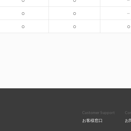
○
○
○
○
○
○
○
Customer Support
Con
お客様窓口
お