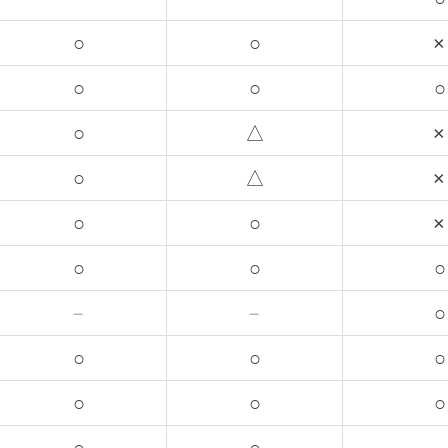
○
○
×
○
○
○
○
△
×
○
△
×
○
○
×
○
○
○
－
－
○
○
○
○
○
○
○