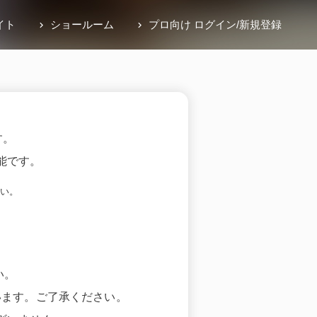
イト
ショールーム
プロ向け ログイン
/
新規登録
す。
能です。
い。
い。
います。ご了承ください。