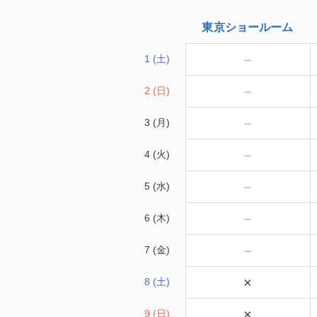
東京
ショールーム
－
1 (土)
－
2 (日)
－
3 (月)
－
4 (火)
－
5 (水)
－
6 (木)
－
7 (金)
×
8 (土)
×
9 (日)