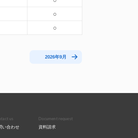
－
○
－
○
○
2026年9月
tact us
Document request
問い合わせ
資料請求