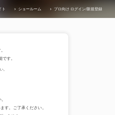
イト
ショールーム
プロ向け ログイン
/
新規登録
す。
能です。
い。
い。
います。ご了承ください。