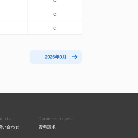
－
○
－
○
○
2026年9月
tact us
Document request
問い合わせ
資料請求