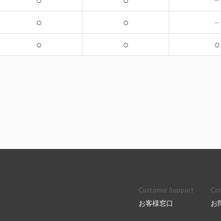
○
○
○
○
○
○
○
Customer Support
Con
お客様窓口
お