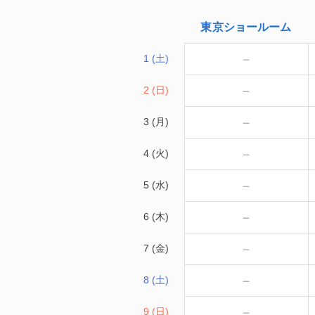
東京
ショールーム
－
1 (土)
－
2 (日)
－
3 (月)
－
4 (火)
－
5 (水)
－
6 (木)
－
7 (金)
－
8 (土)
－
9 (日)