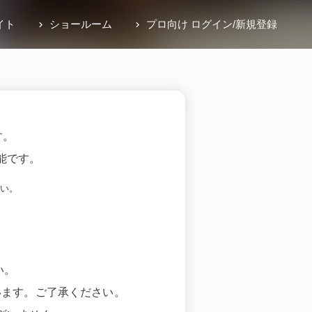
イト
ショールーム
プロ向け ログイン
/
新規登録
す。
能です。
い。
い。
います。ご了承ください。