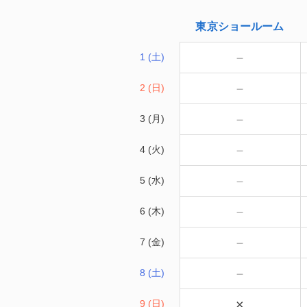
東京
ショールーム
－
1 (土)
－
2 (日)
－
3 (月)
－
4 (火)
－
5 (水)
－
6 (木)
－
7 (金)
－
8 (土)
×
9 (日)