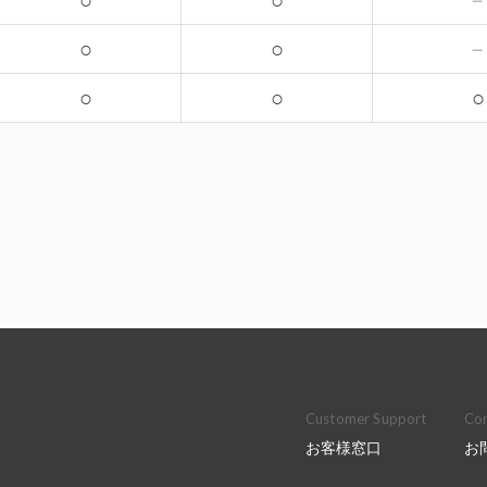
○
○
○
○
○
○
○
Customer Support
Con
お客様窓口
お