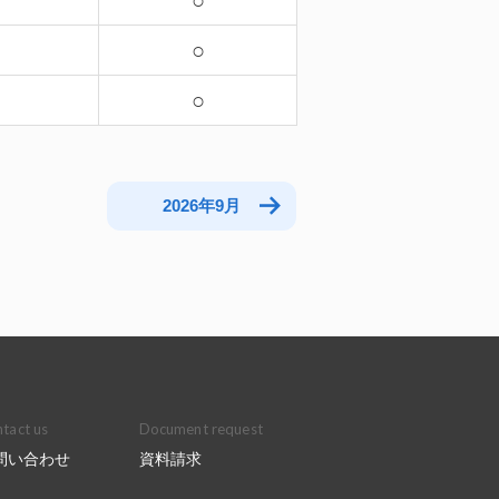
－
○
－
○
○
2026年9月
tact us
Document request
問い合わせ
資料請求