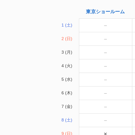
東京
ショールーム
－
1 (土)
－
2 (日)
－
3 (月)
－
4 (火)
－
5 (水)
－
6 (木)
－
7 (金)
－
8 (土)
×
9 (日)