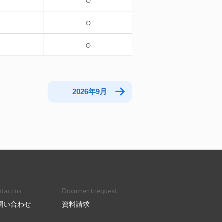
－
○
－
○
○
2026年9月
tact us
Document request
問い合わせ
資料請求