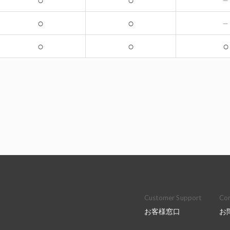
○
○
○
○
○
○
○
Customer Support
Con
お客様窓口
お