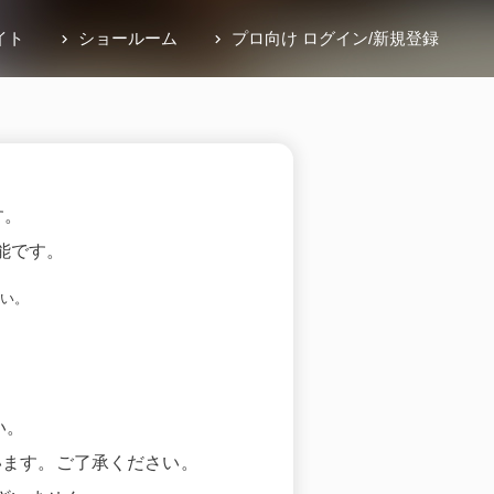
イト
ショールーム
プロ向け ログイン
/
新規登録
す。
能です。
い。
い。
います。ご了承ください。