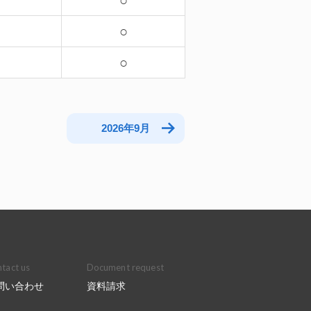
－
○
－
○
○
2026年9月
tact us
Document request
問い合わせ
資料請求