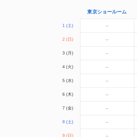
東京
ショールーム
－
1 (土)
－
2 (日)
－
3 (月)
－
4 (火)
－
5 (水)
－
6 (木)
－
7 (金)
－
8 (土)
－
9 (日)