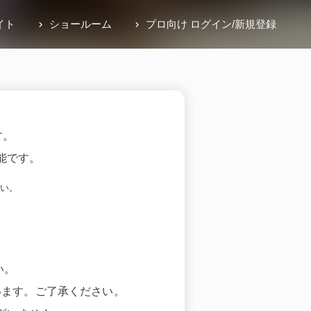
イト
ショールーム
プロ向け ログイン
/
新規登録
す。
能です。
い。
い。
います。ご了承ください。