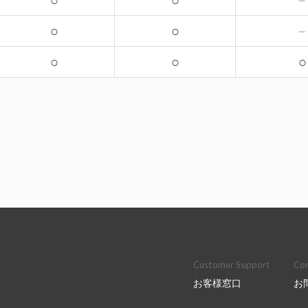
○
○
○
○
○
○
○
Customer Support
Con
お客様窓口
お